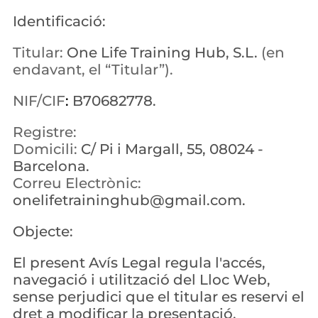
Identificació:
Titular
: 
One Life Training Hub, S.L. 
(en 
endavant, el “Titular”).
NIF/CIF
:
B70682778.
Registre:
Domicili
: 
C/ Pi i Margall, 55, 08024 - 
Barcelona.
Correu Electrònic
:
onelifetraininghub@gmail.com.
Objecte:
El present Avís Legal regula l'accés, 
navegació i utilització del Lloc Web, 
sense perjudici que el titular es reservi el 
dret a modificar la presentació, 